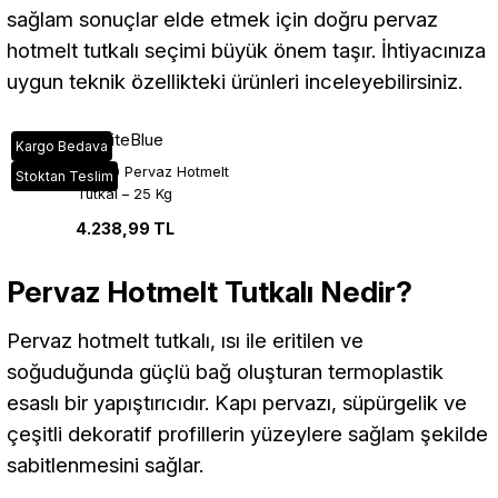
sağlam sonuçlar elde etmek için doğru pervaz
hotmelt tutkalı seçimi büyük önem taşır. İhtiyacınıza
uygun teknik özellikteki ürünleri inceleyebilirsiniz.
WhiteBlue
Kargo Bedava
WhiteBlue 900 Pervaz Hotmelt
Stoktan Teslim
Tutkal – 25 Kg
4.238,99 TL
Pervaz Hotmelt Tutkalı Nedir?
Pervaz hotmelt tutkalı, ısı ile eritilen ve
soğuduğunda güçlü bağ oluşturan termoplastik
esaslı bir yapıştırıcıdır. Kapı pervazı, süpürgelik ve
çeşitli dekoratif profillerin yüzeylere sağlam şekilde
sabitlenmesini sağlar.