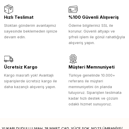
Hızlı Teslimat
%100 Güvenli Alışveriş
Stoktan gönderim avantajımız
Ödeme bilgileriniz SSL ile
sayesinde beklemeden işinize
korunur. Güvenli altyapı ve
devam edin.
şifreli işlem ile gönül rahatlığıyla
alışveriş yapın.
Ücretsiz Kargo
Müşteri Memnuniyeti
Kargo masrafı yok! Avantajlı
Türkiye genelinde 10.000+
siparişlerde ücretsiz kargo ile
referans ile müşteri
daha kazançlı alışveriş yapın.
memnuniyetini ön planda
tutuyoruz. Siparişten teslimata
kadar hızlı destek ve çözüm
odaklı hizmet sunuyoruz.
YUKARI DUDULLU MAH. 18 MART CAD. YÜCE SOK. NO:13 ÜMRANİYE/