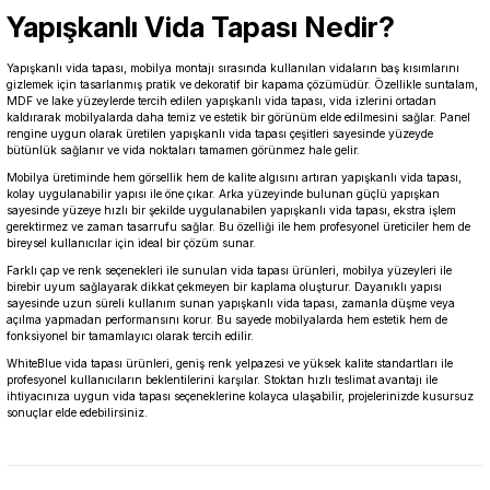
Yapışkanlı Vida Tapası Nedir?
Yapışkanlı vida tapası, mobilya montajı sırasında kullanılan vidaların baş kısımlarını
gizlemek için tasarlanmış pratik ve dekoratif bir kapama çözümüdür. Özellikle suntalam,
MDF ve lake yüzeylerde tercih edilen yapışkanlı vida tapası, vida izlerini ortadan
kaldırarak mobilyalarda daha temiz ve estetik bir görünüm elde edilmesini sağlar. Panel
rengine uygun olarak üretilen yapışkanlı vida tapası çeşitleri sayesinde yüzeyde
bütünlük sağlanır ve vida noktaları tamamen görünmez hale gelir.
Mobilya üretiminde hem görsellik hem de kalite algısını artıran yapışkanlı vida tapası,
kolay uygulanabilir yapısı ile öne çıkar. Arka yüzeyinde bulunan güçlü yapışkan
sayesinde yüzeye hızlı bir şekilde uygulanabilen yapışkanlı vida tapası, ekstra işlem
gerektirmez ve zaman tasarrufu sağlar. Bu özelliği ile hem profesyonel üreticiler hem de
bireysel kullanıcılar için ideal bir çözüm sunar.
Farklı çap ve renk seçenekleri ile sunulan vida tapası ürünleri, mobilya yüzeyleri ile
birebir uyum sağlayarak dikkat çekmeyen bir kaplama oluşturur. Dayanıklı yapısı
sayesinde uzun süreli kullanım sunan yapışkanlı vida tapası, zamanla düşme veya
açılma yapmadan performansını korur. Bu sayede mobilyalarda hem estetik hem de
fonksiyonel bir tamamlayıcı olarak tercih edilir.
WhiteBlue vida tapası ürünleri, geniş renk yelpazesi ve yüksek kalite standartları ile
profesyonel kullanıcıların beklentilerini karşılar. Stoktan hızlı teslimat avantajı ile
ihtiyacınıza uygun vida tapası seçeneklerine kolayca ulaşabilir, projelerinizde kusursuz
sonuçlar elde edebilirsiniz.