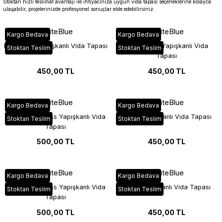
Stoktan hızlı teslimat avantajı ile ihtiyacınıza uygun vida tapası seçeneklerine kolayca
ulaşabilir, projelerinizde profesyonel sonuçlar elde edebilirsiniz.
WhiteBlue
WhiteBlue
Kargo Bedava
Kargo Bedava
Beyaz Mat Yapışkanlı Vida Tapası
Beyaz Bute Yapışkanlı Vida
Stoktan Teslim
Stoktan Teslim
Tapası
450,00 TL
450,00 TL
WhiteBlue
WhiteBlue
Kargo Bedava
Kargo Bedava
Beyaz HighGloss Yapışkanlı Vida
Aytaşı Yapışkanlı Vida Tapası
Stoktan Teslim
Stoktan Teslim
Tapası
500,00 TL
450,00 TL
WhiteBlue
WhiteBlue
Kargo Bedava
Kargo Bedava
Aytaşı HighGloss Yapışkanlı Vida
Siyah Yapışkanlı Vida Tapası
Stoktan Teslim
Stoktan Teslim
Tapası
500,00 TL
450,00 TL