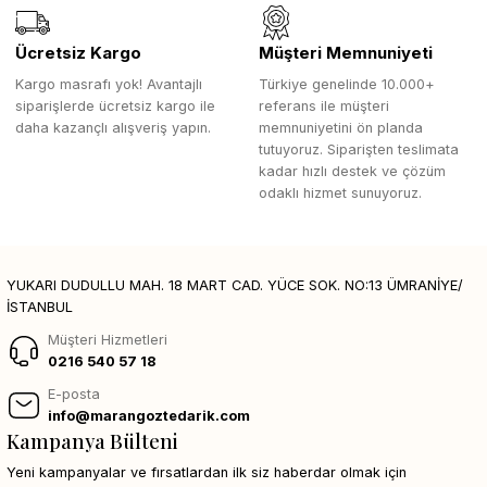
Ücretsiz Kargo
Müşteri Memnuniyeti
Kargo masrafı yok! Avantajlı
Türkiye genelinde 10.000+
siparişlerde ücretsiz kargo ile
referans ile müşteri
daha kazançlı alışveriş yapın.
memnuniyetini ön planda
tutuyoruz. Siparişten teslimata
kadar hızlı destek ve çözüm
odaklı hizmet sunuyoruz.
YUKARI DUDULLU MAH. 18 MART CAD. YÜCE SOK. NO:13 ÜMRANİYE/
İSTANBUL
Müşteri Hizmetleri
0216 540 57 18
E-posta
info@marangoztedarik.com
Kampanya Bülteni
Yeni kampanyalar ve fırsatlardan ilk siz haberdar olmak için