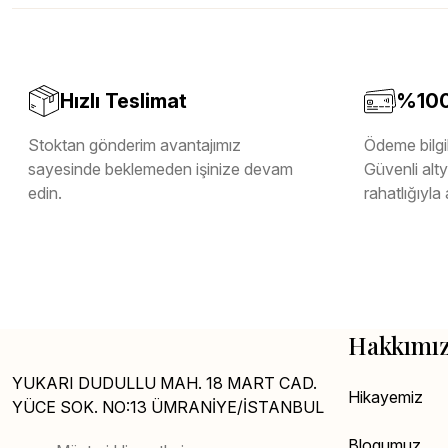
Melamin Kenar Bandı
Teverpan Pvc Kenar Bandı
Tutkal Kazan Temizleme
Hızlı Teslimat
%100 
Stoktan gönderim avantajımız
Ödeme bilgil
sayesinde beklemeden işinize devam
Güvenli altya
edin.
rahatlığıyla 
Hakkımı
YUKARI DUDULLU MAH. 18 MART CAD.
Hikayemiz
YÜCE SOK. NO:13 ÜMRANİYE/İSTANBUL
Blogumuz