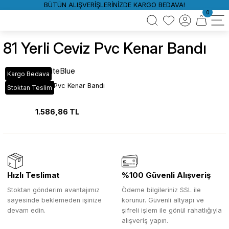
BÜTÜN ALIŞVERİŞLERİNİZDE KARGO BEDAVA!
0
81 Yerli Ceviz Pvc Kenar Bandı
WhiteBlue
Kargo Bedava
81 Yerli Ceviz Pvc Kenar Bandı
Stoktan Teslim
1.586,86 TL
Hızlı Teslimat
%100 Güvenli Alışveriş
Stoktan gönderim avantajımız
Ödeme bilgileriniz SSL ile
sayesinde beklemeden işinize
korunur. Güvenli altyapı ve
devam edin.
şifreli işlem ile gönül rahatlığıyla
alışveriş yapın.