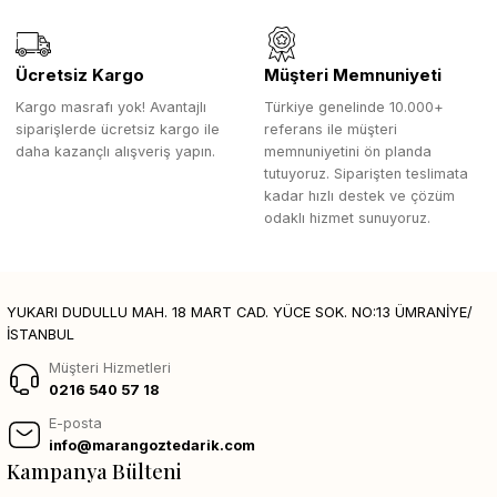
Ücretsiz Kargo
Müşteri Memnuniyeti
Kargo masrafı yok! Avantajlı
Türkiye genelinde 10.000+
siparişlerde ücretsiz kargo ile
referans ile müşteri
daha kazançlı alışveriş yapın.
memnuniyetini ön planda
tutuyoruz. Siparişten teslimata
kadar hızlı destek ve çözüm
odaklı hizmet sunuyoruz.
YUKARI DUDULLU MAH. 18 MART CAD. YÜCE SOK. NO:13 ÜMRANİYE/
İSTANBUL
Müşteri Hizmetleri
0216 540 57 18
E-posta
info@marangoztedarik.com
Kampanya Bülteni