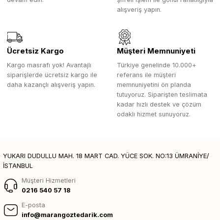
alışveriş yapın.
Ücretsiz Kargo
Müşteri Memnuniyeti
Kargo masrafı yok! Avantajlı
Türkiye genelinde 10.000+
siparişlerde ücretsiz kargo ile
referans ile müşteri
daha kazançlı alışveriş yapın.
memnuniyetini ön planda
tutuyoruz. Siparişten teslimata
kadar hızlı destek ve çözüm
odaklı hizmet sunuyoruz.
YUKARI DUDULLU MAH. 18 MART CAD. YÜCE SOK. NO:13 ÜMRANİYE/
İSTANBUL
Müşteri Hizmetleri
0216 540 57 18
E-posta
info@marangoztedarik.com