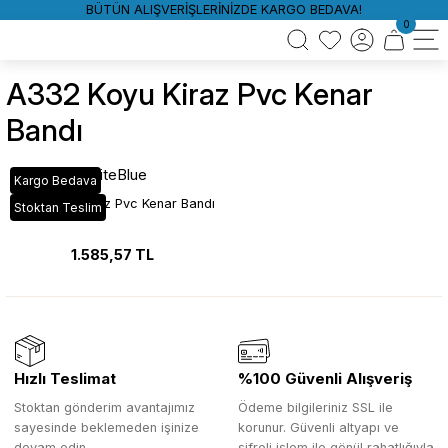
BÜTÜN ALIŞVERİŞLERİNİZDE KARGO BEDAVA!
0
A332 Koyu Kiraz Pvc Kenar
Bandı
WhiteBlue
Kargo Bedava
A332 Koyu Kiraz Pvc Kenar Bandı
Stoktan Teslim
1.585,57 TL
Hızlı Teslimat
%100 Güvenli Alışveriş
Stoktan gönderim avantajımız
Ödeme bilgileriniz SSL ile
sayesinde beklemeden işinize
korunur. Güvenli altyapı ve
devam edin.
şifreli işlem ile gönül rahatlığıyla