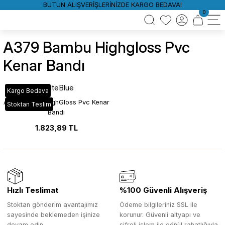
BÜTÜN ALIŞVERİŞLERİNİZDE KARGO BEDAVA!
0
A379 Bambu Highgloss Pvc
Kenar Bandı
WhiteBlue
Kargo Bedava
A379 Bambu HighGloss Pvc Kenar
Stoktan Teslim
Bandı
1.823,89 TL
Hızlı Teslimat
%100 Güvenli Alışveriş
Stoktan gönderim avantajımız
Ödeme bilgileriniz SSL ile
sayesinde beklemeden işinize
korunur. Güvenli altyapı ve
devam edin.
şifreli işlem ile gönül rahatlığıyla