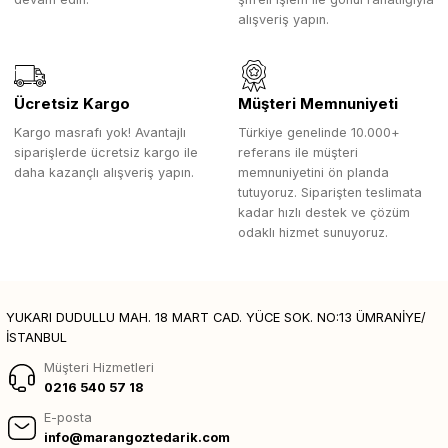
alışveriş yapın.
Ücretsiz Kargo
Müşteri Memnuniyeti
Kargo masrafı yok! Avantajlı
Türkiye genelinde 10.000+
siparişlerde ücretsiz kargo ile
referans ile müşteri
daha kazançlı alışveriş yapın.
memnuniyetini ön planda
tutuyoruz. Siparişten teslimata
kadar hızlı destek ve çözüm
odaklı hizmet sunuyoruz.
YUKARI DUDULLU MAH. 18 MART CAD. YÜCE SOK. NO:13 ÜMRANİYE/
İSTANBUL
Müşteri Hizmetleri
0216 540 57 18
E-posta
info@marangoztedarik.com