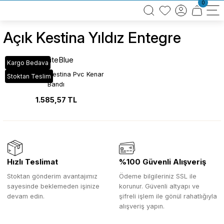
0
BÜTÜN ALIŞVERİŞLERİNİZDE KARGO BEDAVA!
TÜRKİYE GENELİNDE 10.000 MÜŞTERİ REFERANSI
KREDİ KARTINA 6 TAKSİT SEÇENEĞİ
Açık Kestina Yıldız Entegre
WhiteBlue
Kargo Bedava
VT_778 Açık Kestina Pvc Kenar
Stoktan Teslim
Bandı
1.585,57 TL
Hızlı Teslimat
%100 Güvenli Alışveriş
Stoktan gönderim avantajımız
Ödeme bilgileriniz SSL ile
sayesinde beklemeden işinize
korunur. Güvenli altyapı ve
devam edin.
şifreli işlem ile gönül rahatlığıyla
alışveriş yapın.