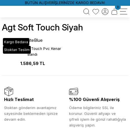
BÜTÜN ALIŞVERİŞLERİNİZDE KARGO BEDAVA!
0
Agt Soft Touch Siyah
WhiteBlue
Kargo Bedava
723 Siyah Soft Touch Pvc Kenar
Stoktan Teslim
Bandı
1.586,59 TL
Hızlı Teslimat
%100 Güvenli Alışveriş
Stoktan gönderim avantajımız
Ödeme bilgileriniz SSL ile
sayesinde beklemeden işinize
korunur. Güvenli altyapı ve
devam edin.
şifreli işlem ile gönül rahatlığıyla
alışveriş yapın.