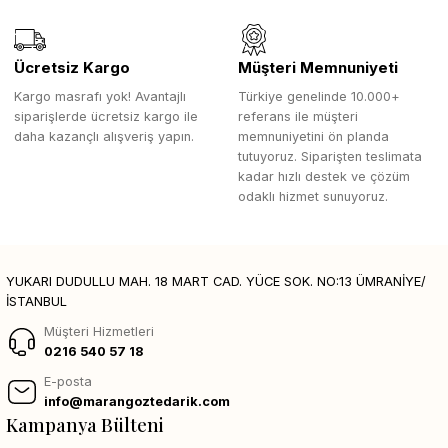
Ücretsiz Kargo
Müşteri Memnuniyeti
Kargo masrafı yok! Avantajlı
Türkiye genelinde 10.000+
siparişlerde ücretsiz kargo ile
referans ile müşteri
daha kazançlı alışveriş yapın.
memnuniyetini ön planda
tutuyoruz. Siparişten teslimata
kadar hızlı destek ve çözüm
odaklı hizmet sunuyoruz.
YUKARI DUDULLU MAH. 18 MART CAD. YÜCE SOK. NO:13 ÜMRANİYE/
İSTANBUL
Müşteri Hizmetleri
0216 540 57 18
E-posta
info@marangoztedarik.com
Kampanya Bülteni