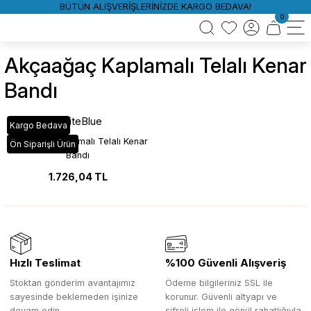
BÜTÜN ALIŞVERİŞLERİNİZDE KARGO BEDAVA!
0
Akçaağaç Kaplamalı Telalı Kenar
Bandı
WhiteBlue
Kargo Bedava
Akçaağaç Kaplamalı Telalı Kenar
Ön Siparişli Ürün
Bandı
1.726,04 TL
Hızlı Teslimat
%100 Güvenli Alışveriş
Stoktan gönderim avantajımız
Ödeme bilgileriniz SSL ile
sayesinde beklemeden işinize
korunur. Güvenli altyapı ve
devam edin.
şifreli işlem ile gönül rahatlığıyla