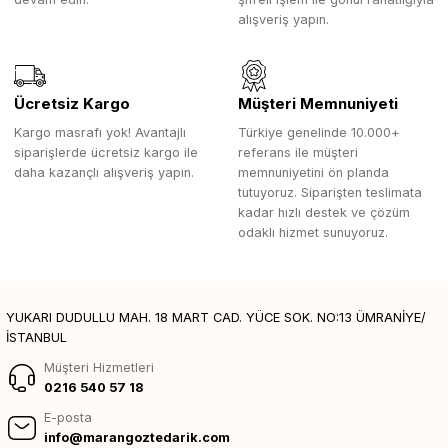
alışveriş yapın.
Ücretsiz Kargo
Müşteri Memnuniyeti
Kargo masrafı yok! Avantajlı
Türkiye genelinde 10.000+
siparişlerde ücretsiz kargo ile
referans ile müşteri
daha kazançlı alışveriş yapın.
memnuniyetini ön planda
tutuyoruz. Siparişten teslimata
kadar hızlı destek ve çözüm
odaklı hizmet sunuyoruz.
YUKARI DUDULLU MAH. 18 MART CAD. YÜCE SOK. NO:13 ÜMRANİYE/
İSTANBUL
Müşteri Hizmetleri
0216 540 57 18
E-posta
info@marangoztedarik.com