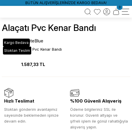
BÜTÜN ALIŞVERİŞLERİNİZDE KARGO BEDAVA!
0
Alaçatı Pvc Kenar Bandı
WhiteBlue
Kargo Bedava
YT_602 Alaçatı Pvc Kenar Bandı
Stoktan Teslim
1.587,33 TL
Hızlı Teslimat
%100 Güvenli Alışveriş
Stoktan gönderim avantajımız
Ödeme bilgileriniz SSL ile
sayesinde beklemeden işinize
korunur. Güvenli altyapı ve
devam edin.
şifreli işlem ile gönül rahatlığıyla
alışveriş yapın.