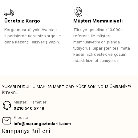
Ücretsiz Kargo
Müşteri Memnuniyeti
Kargo masrafı yok! Avantajlı
Türkiye genelinde 10.000+
siparişlerde ücretsiz kargo ile
referans ile müşteri
daha kazançlı alışveriş yapın.
memnuniyetini ön planda
tutuyoruz. Siparişten teslimata
kadar hızlı destek ve çözüm
odaklı hizmet sunuyoruz.
YUKARI DUDULLU MAH. 18 MART CAD. YÜCE SOK. NO:13 ÜMRANİYE/
İSTANBUL
Müşteri Hizmetleri
0216 540 57 18
E-posta
info@marangoztedarik.com
Kampanya Bülteni