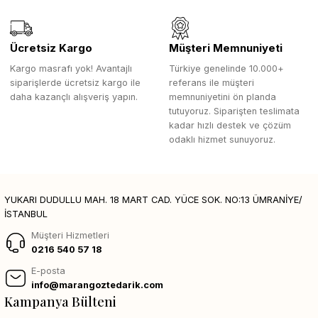
Ücretsiz Kargo
Müşteri Memnuniyeti
Kargo masrafı yok! Avantajlı
Türkiye genelinde 10.000+
siparişlerde ücretsiz kargo ile
referans ile müşteri
daha kazançlı alışveriş yapın.
memnuniyetini ön planda
tutuyoruz. Siparişten teslimata
kadar hızlı destek ve çözüm
odaklı hizmet sunuyoruz.
YUKARI DUDULLU MAH. 18 MART CAD. YÜCE SOK. NO:13 ÜMRANİYE/
İSTANBUL
Müşteri Hizmetleri
0216 540 57 18
E-posta
info@marangoztedarik.com
Kampanya Bülteni