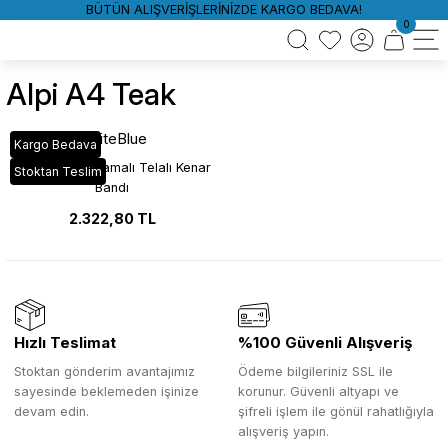
BÜTÜN ALIŞVERİŞLERİNİZDE KARGO BEDAVA!
0
Alpi A4 Teak
WhiteBlue
Kargo Bedava
Alpi Teak Kaplamalı Telalı Kenar
Stoktan Teslim
Bandı
2.322,80 TL
Hızlı Teslimat
%100 Güvenli Alışveriş
Stoktan gönderim avantajımız
Ödeme bilgileriniz SSL ile
sayesinde beklemeden işinize
korunur. Güvenli altyapı ve
devam edin.
şifreli işlem ile gönül rahatlığıyla
alışveriş yapın.