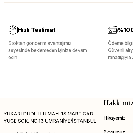
Melamin Kenar Bandı
Teverpan Pvc Kenar Bandı
Tutkal Kazan Temizleme
Hızlı Teslimat
%100 
Stoktan gönderim avantajımız
Ödeme bilgil
sayesinde beklemeden işinize devam
Güvenli altya
edin.
rahatlığıyla 
Hakkımı
YUKARI DUDULLU MAH. 18 MART CAD.
Hikayemiz
YÜCE SOK. NO:13 ÜMRANİYE/İSTANBUL
Blogumuz