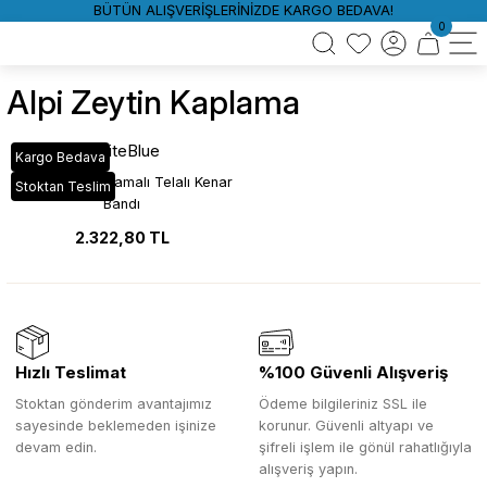
BÜTÜN ALIŞVERİŞLERİNİZDE KARGO BEDAVA!
0
Alpi Zeytin Kaplama
WhiteBlue
Kargo Bedava
Alpi Zeytin Kaplamalı Telalı Kenar
Stoktan Teslim
Bandı
2.322,80 TL
Hızlı Teslimat
%100 Güvenli Alışveriş
Stoktan gönderim avantajımız
Ödeme bilgileriniz SSL ile
sayesinde beklemeden işinize
korunur. Güvenli altyapı ve
devam edin.
şifreli işlem ile gönül rahatlığıyla
alışveriş yapın.