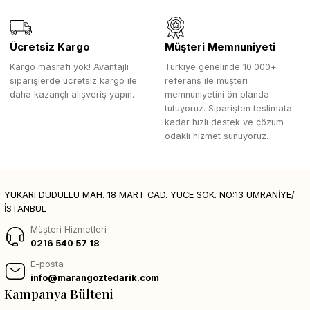
Ücretsiz Kargo
Müşteri Memnuniyeti
Kargo masrafı yok! Avantajlı
Türkiye genelinde 10.000+
siparişlerde ücretsiz kargo ile
referans ile müşteri
daha kazançlı alışveriş yapın.
memnuniyetini ön planda
tutuyoruz. Siparişten teslimata
kadar hızlı destek ve çözüm
odaklı hizmet sunuyoruz.
YUKARI DUDULLU MAH. 18 MART CAD. YÜCE SOK. NO:13 ÜMRANİYE/
İSTANBUL
Müşteri Hizmetleri
0216 540 57 18
E-posta
info@marangoztedarik.com
Kampanya Bülteni