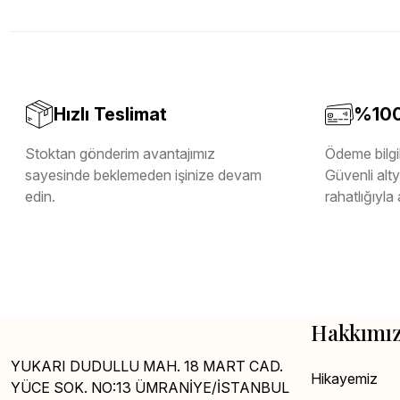
Melamin Kenar Bandı
Teverpan Pvc Kenar Bandı
Tutkal Kazan Temizleme
Hızlı Teslimat
%100 
Stoktan gönderim avantajımız
Ödeme bilgil
sayesinde beklemeden işinize devam
Güvenli altya
edin.
rahatlığıyla 
Hakkımı
YUKARI DUDULLU MAH. 18 MART CAD.
Hikayemiz
YÜCE SOK. NO:13 ÜMRANİYE/İSTANBUL