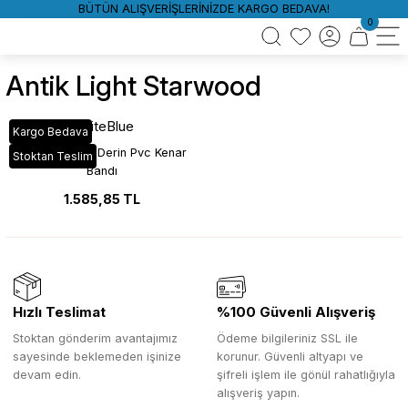
BÜTÜN ALIŞVERİŞLERİNİZDE KARGO BEDAVA!
0
Antik Light Starwood
WhiteBlue
Kargo Bedava
52 Antik Light Derin Pvc Kenar
Stoktan Teslim
Bandı
1.585,85 TL
Hızlı Teslimat
%100 Güvenli Alışveriş
Stoktan gönderim avantajımız
Ödeme bilgileriniz SSL ile
sayesinde beklemeden işinize
korunur. Güvenli altyapı ve
devam edin.
şifreli işlem ile gönül rahatlığıyla
alışveriş yapın.