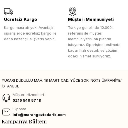
Ücretsiz Kargo
Müşteri Memnuniyeti
Kargo masrafı yok! Avantajlı
Türkiye genelinde 10.000+
siparişlerde ücretsiz kargo ile
referans ile müşteri
daha kazançlı alışveriş yapın.
memnuniyetini ön planda
tutuyoruz. Siparişten teslimata
kadar hızlı destek ve çözüm
odaklı hizmet sunuyoruz.
YUKARI DUDULLU MAH. 18 MART CAD. YÜCE SOK. NO:13 ÜMRANİYE/
İSTANBUL
Müşteri Hizmetleri
0216 540 57 18
E-posta
info@marangoztedarik.com
Kampanya Bülteni