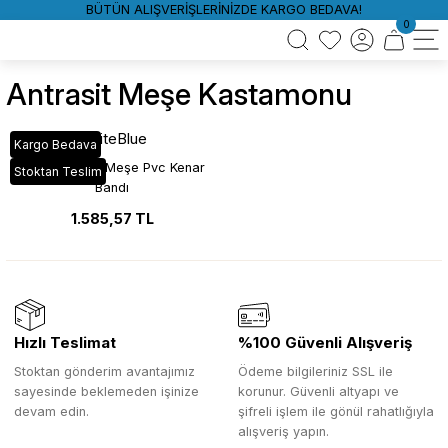
BÜTÜN ALIŞVERİŞLERİNİZDE KARGO BEDAVA!
0
Antrasit Meşe Kastamonu
WhiteBlue
Kargo Bedava
A414 Antrasit Meşe Pvc Kenar
Stoktan Teslim
Bandı
1.585,57 TL
Hızlı Teslimat
%100 Güvenli Alışveriş
Stoktan gönderim avantajımız
Ödeme bilgileriniz SSL ile
sayesinde beklemeden işinize
korunur. Güvenli altyapı ve
devam edin.
şifreli işlem ile gönül rahatlığıyla
alışveriş yapın.