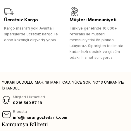
Ücretsiz Kargo
Müşteri Memnuniyeti
Kargo masrafı yok! Avantajlı
Türkiye genelinde 10.000+
siparişlerde ücretsiz kargo ile
referans ile müşteri
daha kazançlı alışveriş yapın.
memnuniyetini ön planda
tutuyoruz. Siparişten teslimata
kadar hızlı destek ve çözüm
odaklı hizmet sunuyoruz.
YUKARI DUDULLU MAH. 18 MART CAD. YÜCE SOK. NO:13 ÜMRANİYE/
İSTANBUL
Müşteri Hizmetleri
0216 540 57 18
E-posta
info@marangoztedarik.com
Kampanya Bülteni