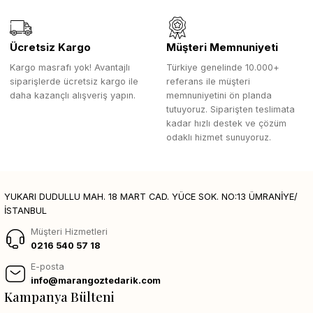
Ücretsiz Kargo
Müşteri Memnuniyeti
Kargo masrafı yok! Avantajlı
Türkiye genelinde 10.000+
siparişlerde ücretsiz kargo ile
referans ile müşteri
daha kazançlı alışveriş yapın.
memnuniyetini ön planda
tutuyoruz. Siparişten teslimata
kadar hızlı destek ve çözüm
odaklı hizmet sunuyoruz.
YUKARI DUDULLU MAH. 18 MART CAD. YÜCE SOK. NO:13 ÜMRANİYE/
İSTANBUL
Müşteri Hizmetleri
0216 540 57 18
E-posta
info@marangoztedarik.com
Kampanya Bülteni