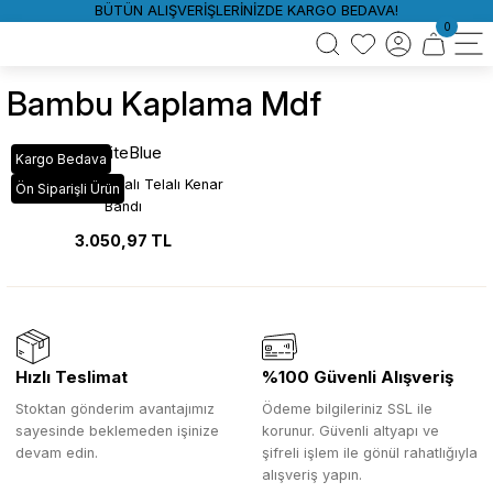
BÜTÜN ALIŞVERİŞLERİNİZDE KARGO BEDAVA!
0
Bambu Kaplama Mdf
WhiteBlue
Kargo Bedava
Bambu Kaplamalı Telalı Kenar
Ön Siparişli Ürün
Bandı
3.050,97 TL
Hızlı Teslimat
%100 Güvenli Alışveriş
Stoktan gönderim avantajımız
Ödeme bilgileriniz SSL ile
sayesinde beklemeden işinize
korunur. Güvenli altyapı ve
devam edin.
şifreli işlem ile gönül rahatlığıyla
alışveriş yapın.