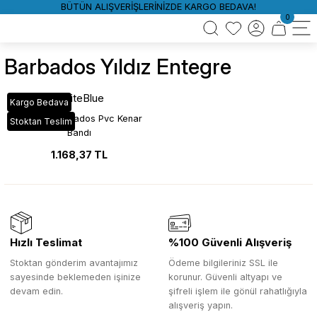
BÜTÜN ALIŞVERİŞLERİNİZDE KARGO BEDAVA!
0
Barbados Yıldız Entegre
WhiteBlue
Kargo Bedava
YT_74A Barbados Pvc Kenar
Stoktan Teslim
Bandı
1.168,37 TL
Hızlı Teslimat
%100 Güvenli Alışveriş
Stoktan gönderim avantajımız
Ödeme bilgileriniz SSL ile
sayesinde beklemeden işinize
korunur. Güvenli altyapı ve
devam edin.
şifreli işlem ile gönül rahatlığıyla
alışveriş yapın.