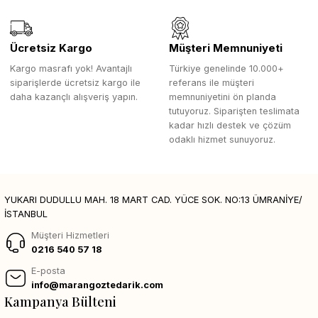
Ücretsiz Kargo
Müşteri Memnuniyeti
Kargo masrafı yok! Avantajlı
Türkiye genelinde 10.000+
siparişlerde ücretsiz kargo ile
referans ile müşteri
daha kazançlı alışveriş yapın.
memnuniyetini ön planda
tutuyoruz. Siparişten teslimata
kadar hızlı destek ve çözüm
odaklı hizmet sunuyoruz.
YUKARI DUDULLU MAH. 18 MART CAD. YÜCE SOK. NO:13 ÜMRANİYE/
İSTANBUL
Müşteri Hizmetleri
0216 540 57 18
E-posta
info@marangoztedarik.com
Kampanya Bülteni