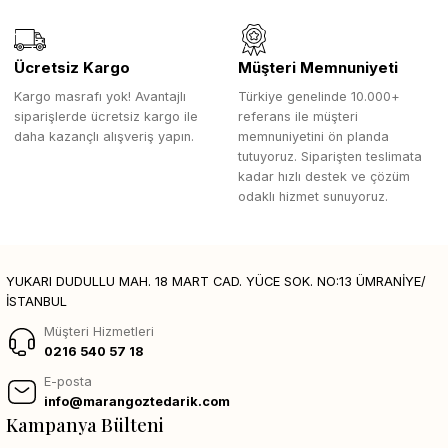
Ücretsiz Kargo
Müşteri Memnuniyeti
Kargo masrafı yok! Avantajlı
Türkiye genelinde 10.000+
siparişlerde ücretsiz kargo ile
referans ile müşteri
daha kazançlı alışveriş yapın.
memnuniyetini ön planda
tutuyoruz. Siparişten teslimata
kadar hızlı destek ve çözüm
odaklı hizmet sunuyoruz.
YUKARI DUDULLU MAH. 18 MART CAD. YÜCE SOK. NO:13 ÜMRANİYE/
İSTANBUL
Müşteri Hizmetleri
0216 540 57 18
E-posta
info@marangoztedarik.com
Kampanya Bülteni