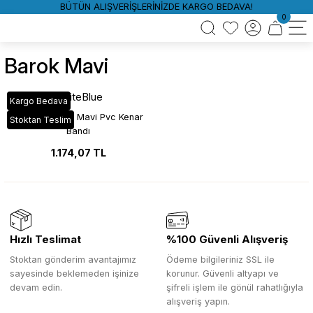
BÜTÜN ALIŞVERİŞLERİNİZDE KARGO BEDAVA!
0
Barok Mavi
WhiteBlue
Kargo Bedava
YT_34D Barok Mavi Pvc Kenar
Stoktan Teslim
Bandı
1.174,07 TL
Hızlı Teslimat
%100 Güvenli Alışveriş
Stoktan gönderim avantajımız
Ödeme bilgileriniz SSL ile
sayesinde beklemeden işinize
korunur. Güvenli altyapı ve
devam edin.
şifreli işlem ile gönül rahatlığıyla
alışveriş yapın.