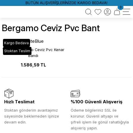
BÜTÜN ALIŞVERİŞLERİNİZDE KARGO BEDAVA!
0
Bergamo Ceviz Pvc Bant
WhiteBlue
Kargo Bedava
YT_10G Bergamo Ceviz Pvc Kenar
Stoktan Teslim
Bandı
1.586,59 TL
Hızlı Teslimat
%100 Güvenli Alışveriş
Stoktan gönderim avantajımız
Ödeme bilgileriniz SSL ile
sayesinde beklemeden işinize
korunur. Güvenli altyapı ve
devam edin.
şifreli işlem ile gönül rahatlığıyla
alışveriş yapın.