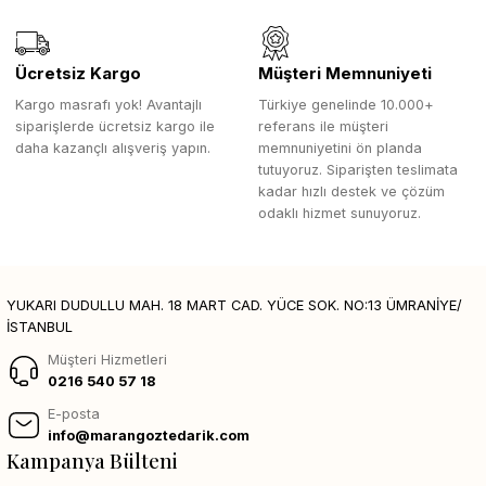
Ücretsiz Kargo
Müşteri Memnuniyeti
Kargo masrafı yok! Avantajlı
Türkiye genelinde 10.000+
siparişlerde ücretsiz kargo ile
referans ile müşteri
daha kazançlı alışveriş yapın.
memnuniyetini ön planda
tutuyoruz. Siparişten teslimata
kadar hızlı destek ve çözüm
odaklı hizmet sunuyoruz.
YUKARI DUDULLU MAH. 18 MART CAD. YÜCE SOK. NO:13 ÜMRANİYE/
İSTANBUL
Müşteri Hizmetleri
0216 540 57 18
E-posta
info@marangoztedarik.com
Kampanya Bülteni