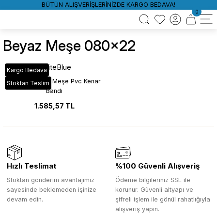
BÜTÜN ALIŞVERİŞLERİNİZDE KARGO BEDAVA!
0
Beyaz Meşe 080x22
WhiteBlue
Kargo Bedava
VT_925 Beyaz Meşe Pvc Kenar
Stoktan Teslim
Bandı
1.585,57 TL
Hızlı Teslimat
%100 Güvenli Alışveriş
Stoktan gönderim avantajımız
Ödeme bilgileriniz SSL ile
sayesinde beklemeden işinize
korunur. Güvenli altyapı ve
devam edin.
şifreli işlem ile gönül rahatlığıyla
alışveriş yapın.