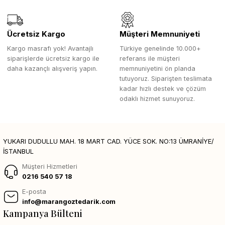
Ücretsiz Kargo
Müşteri Memnuniyeti
Kargo masrafı yok! Avantajlı
Türkiye genelinde 10.000+
siparişlerde ücretsiz kargo ile
referans ile müşteri
daha kazançlı alışveriş yapın.
memnuniyetini ön planda
tutuyoruz. Siparişten teslimata
kadar hızlı destek ve çözüm
odaklı hizmet sunuyoruz.
YUKARI DUDULLU MAH. 18 MART CAD. YÜCE SOK. NO:13 ÜMRANİYE/
İSTANBUL
Müşteri Hizmetleri
0216 540 57 18
E-posta
info@marangoztedarik.com
Kampanya Bülteni