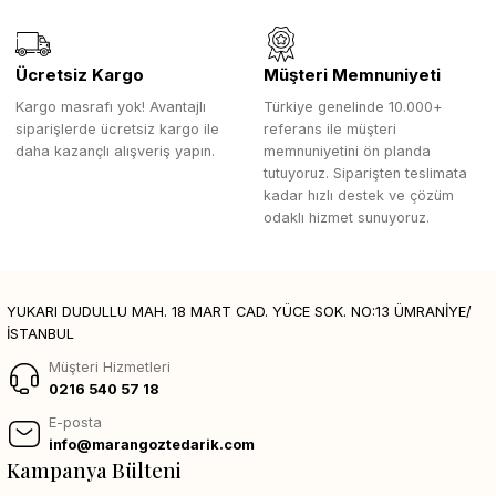
Ücretsiz Kargo
Müşteri Memnuniyeti
Kargo masrafı yok! Avantajlı
Türkiye genelinde 10.000+
siparişlerde ücretsiz kargo ile
referans ile müşteri
daha kazançlı alışveriş yapın.
memnuniyetini ön planda
tutuyoruz. Siparişten teslimata
kadar hızlı destek ve çözüm
odaklı hizmet sunuyoruz.
YUKARI DUDULLU MAH. 18 MART CAD. YÜCE SOK. NO:13 ÜMRANİYE/
İSTANBUL
Müşteri Hizmetleri
0216 540 57 18
E-posta
info@marangoztedarik.com
Kampanya Bülteni