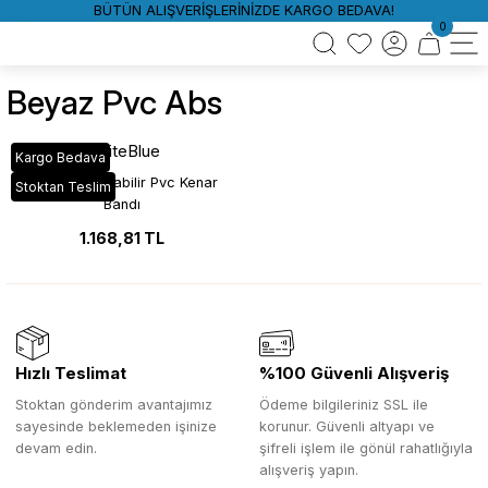
BÜTÜN ALIŞVERİŞLERİNİZDE KARGO BEDAVA!
0
Beyaz Pvc Abs
WhiteBlue
Kargo Bedava
Beyaz Boyanabilir Pvc Kenar
Stoktan Teslim
Bandı
1.168,81 TL
Hızlı Teslimat
%100 Güvenli Alışveriş
Stoktan gönderim avantajımız
Ödeme bilgileriniz SSL ile
sayesinde beklemeden işinize
korunur. Güvenli altyapı ve
devam edin.
şifreli işlem ile gönül rahatlığıyla
alışveriş yapın.