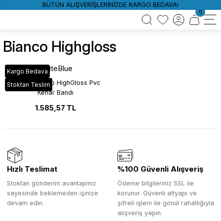
BÜTÜN ALIŞVERİŞLERİNİZDE KARGO BEDAVA!
0
Bianco Highgloss
WhiteBlue
Kargo Bedava
HG_631 Bianco HighGloss Pvc
Stoktan Teslim
Kenar Bandı
1.585,57 TL
Hızlı Teslimat
%100 Güvenli Alışveriş
Stoktan gönderim avantajımız
Ödeme bilgileriniz SSL ile
sayesinde beklemeden işinize
korunur. Güvenli altyapı ve
devam edin.
şifreli işlem ile gönül rahatlığıyla
alışveriş yapın.