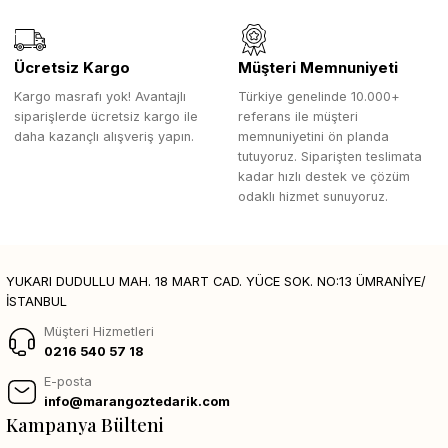
Ücretsiz Kargo
Müşteri Memnuniyeti
Kargo masrafı yok! Avantajlı
Türkiye genelinde 10.000+
siparişlerde ücretsiz kargo ile
referans ile müşteri
daha kazançlı alışveriş yapın.
memnuniyetini ön planda
tutuyoruz. Siparişten teslimata
kadar hızlı destek ve çözüm
odaklı hizmet sunuyoruz.
YUKARI DUDULLU MAH. 18 MART CAD. YÜCE SOK. NO:13 ÜMRANİYE/
İSTANBUL
Müşteri Hizmetleri
0216 540 57 18
E-posta
info@marangoztedarik.com
Kampanya Bülteni