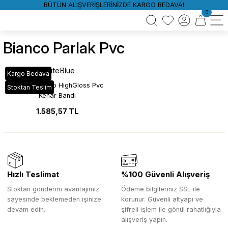
BÜTÜN ALIŞVERİŞLERİNİZDE KARGO BEDAVA!
0
Bianco Parlak Pvc
WhiteBlue
Kargo Bedava
HG_631 Bianco HighGloss Pvc
Stoktan Teslim
Kenar Bandı
1.585,57 TL
Hızlı Teslimat
%100 Güvenli Alışveriş
Stoktan gönderim avantajımız
Ödeme bilgileriniz SSL ile
sayesinde beklemeden işinize
korunur. Güvenli altyapı ve
devam edin.
şifreli işlem ile gönül rahatlığıyla
alışveriş yapın.