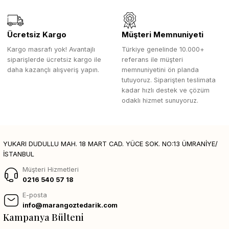
Ücretsiz Kargo
Müşteri Memnuniyeti
Kargo masrafı yok! Avantajlı
Türkiye genelinde 10.000+
siparişlerde ücretsiz kargo ile
referans ile müşteri
daha kazançlı alışveriş yapın.
memnuniyetini ön planda
tutuyoruz. Siparişten teslimata
kadar hızlı destek ve çözüm
odaklı hizmet sunuyoruz.
YUKARI DUDULLU MAH. 18 MART CAD. YÜCE SOK. NO:13 ÜMRANİYE/
İSTANBUL
Müşteri Hizmetleri
0216 540 57 18
E-posta
info@marangoztedarik.com
Kampanya Bülteni