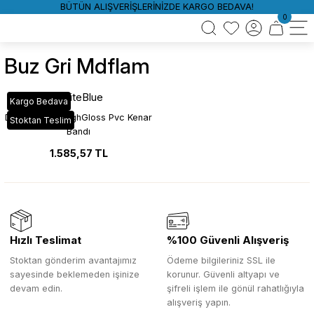
BÜTÜN ALIŞVERİŞLERİNİZDE KARGO BEDAVA!
0
Buz Gri Mdflam
WhiteBlue
Kargo Bedava
D217 Buz Gri HighGloss Pvc Kenar
Stoktan Teslim
Bandı
1.585,57 TL
Hızlı Teslimat
%100 Güvenli Alışveriş
Stoktan gönderim avantajımız
Ödeme bilgileriniz SSL ile
sayesinde beklemeden işinize
korunur. Güvenli altyapı ve
devam edin.
şifreli işlem ile gönül rahatlığıyla
alışveriş yapın.