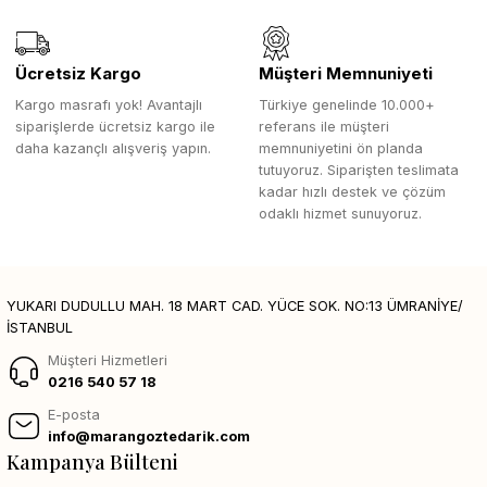
Ücretsiz Kargo
Müşteri Memnuniyeti
Kargo masrafı yok! Avantajlı
Türkiye genelinde 10.000+
siparişlerde ücretsiz kargo ile
referans ile müşteri
daha kazançlı alışveriş yapın.
memnuniyetini ön planda
tutuyoruz. Siparişten teslimata
kadar hızlı destek ve çözüm
odaklı hizmet sunuyoruz.
YUKARI DUDULLU MAH. 18 MART CAD. YÜCE SOK. NO:13 ÜMRANİYE/
İSTANBUL
Müşteri Hizmetleri
0216 540 57 18
E-posta
info@marangoztedarik.com
Kampanya Bülteni