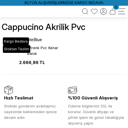
BÜTÜN ALIŞVERİŞLERİNİZDE KARGO BEDAVA!
0
Cappucino Akrilik Pvc
WhiteBlue
Kargo Bedava
Cappucino Çiftrenk Pvc Kenar
Stoktan Teslim
Bandı
2.666,86 TL
Hızlı Teslimat
%100 Güvenli Alışveriş
Stoktan gönderim avantajımız
Ödeme bilgileriniz SSL ile
sayesinde beklemeden işinize
korunur. Güvenli altyapı ve
devam edin.
şifreli işlem ile gönül rahatlığıyla
alışveriş yapın.