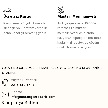
Ücretsiz Kargo
Müşteri Memnuniyeti
Kargo masrafı yok! Avantajlı
Türkiye genelinde 10.000+
siparişlerde ücretsiz kargo ile
referans ile müşteri
daha kazançlı alışveriş yapın.
memnuniyetini ön planda
tutuyoruz. Siparişten teslimata
kadar hızlı destek ve çözüm
odaklı hizmet sunuyoruz.
YUKARI DUDULLU MAH. 18 MART CAD. YÜCE SOK. NO:13 ÜMRANİYE/
İSTANBUL
Müşteri Hizmetleri
0216 540 57 18
E-posta
info@marangoztedarik.com
Kampanya Bülteni