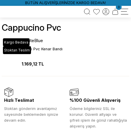
BÜTÜN ALIŞVERİŞLERİNİZDE KARGO BEDAVA!
0
Cappucino Pvc
WhiteBlue
Kargo Bedava
D126 Cappucino Pvc Kenar Bandı
Stoktan Teslim
1.169,12 TL
Hızlı Teslimat
%100 Güvenli Alışveriş
Stoktan gönderim avantajımız
Ödeme bilgileriniz SSL ile
sayesinde beklemeden işinize
korunur. Güvenli altyapı ve
devam edin.
şifreli işlem ile gönül rahatlığıyla
alışveriş yapın.