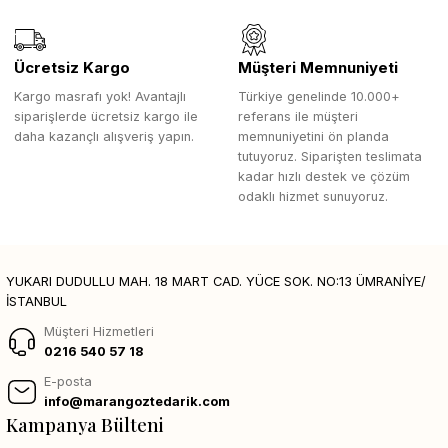
Ücretsiz Kargo
Müşteri Memnuniyeti
Kargo masrafı yok! Avantajlı
Türkiye genelinde 10.000+
siparişlerde ücretsiz kargo ile
referans ile müşteri
daha kazançlı alışveriş yapın.
memnuniyetini ön planda
tutuyoruz. Siparişten teslimata
kadar hızlı destek ve çözüm
odaklı hizmet sunuyoruz.
YUKARI DUDULLU MAH. 18 MART CAD. YÜCE SOK. NO:13 ÜMRANİYE/
İSTANBUL
Müşteri Hizmetleri
0216 540 57 18
E-posta
info@marangoztedarik.com
Kampanya Bülteni