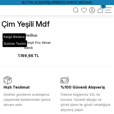
BÜTÜN ALIŞVERİŞLERİNİZDE KARGO BEDAVA!
0
Çim Yeşili Mdf
WhiteBlue
Kargo Bedava
VT_073 Çim Yeşili Pvc Kenar
Stoktan Teslim
Bandı
1.169,66 TL
Hızlı Teslimat
%100 Güvenli Alışveriş
Stoktan gönderim avantajımız
Ödeme bilgileriniz SSL ile
sayesinde beklemeden işinize
korunur. Güvenli altyapı ve
devam edin.
şifreli işlem ile gönül rahatlığıyla
alışveriş yapın.