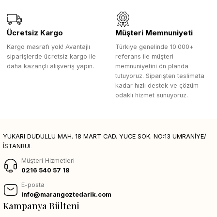
Ücretsiz Kargo
Müşteri Memnuniyeti
Kargo masrafı yok! Avantajlı
Türkiye genelinde 10.000+
siparişlerde ücretsiz kargo ile
referans ile müşteri
daha kazançlı alışveriş yapın.
memnuniyetini ön planda
tutuyoruz. Siparişten teslimata
kadar hızlı destek ve çözüm
odaklı hizmet sunuyoruz.
YUKARI DUDULLU MAH. 18 MART CAD. YÜCE SOK. NO:13 ÜMRANİYE/
İSTANBUL
Müşteri Hizmetleri
0216 540 57 18
E-posta
info@marangoztedarik.com
Kampanya Bülteni