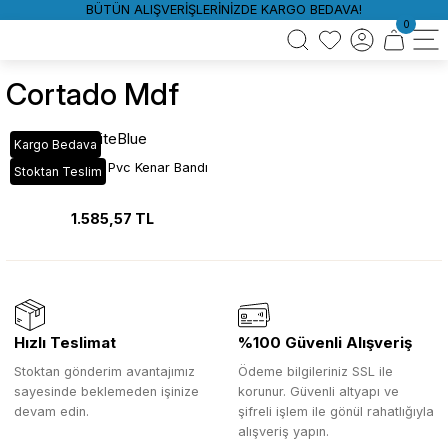
BÜTÜN ALIŞVERİŞLERİNİZDE KARGO BEDAVA!
0
Cortado Mdf
WhiteBlue
Kargo Bedava
A646 Cortado Pvc Kenar Bandı
Stoktan Teslim
1.585,57 TL
Hızlı Teslimat
%100 Güvenli Alışveriş
Stoktan gönderim avantajımız
Ödeme bilgileriniz SSL ile
sayesinde beklemeden işinize
korunur. Güvenli altyapı ve
devam edin.
şifreli işlem ile gönül rahatlığıyla
alışveriş yapın.