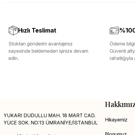
Melamin Kenar Bandı
Teverpan Pvc Kenar Bandı
Tutkal Kazan Temizleme
Hızlı Teslimat
%100 
Stoktan gönderim avantajımız
Ödeme bilgil
sayesinde beklemeden işinize devam
Güvenli altya
edin.
rahatlığıyla 
Hakkımı
YUKARI DUDULLU MAH. 18 MART CAD.
Hikayemiz
YÜCE SOK. NO:13 ÜMRANİYE/İSTANBUL
Blogumuz