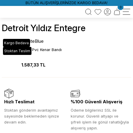
BÜTÜN ALIŞVERİŞLERİNİZDE KARGO BEDAVA!
0
Detroit Yıldız Entegre
WhiteBlue
Kargo Bedava
VT_681 Detroit Pvc Kenar Bandı
Stoktan Teslim
1.587,33 TL
Hızlı Teslimat
%100 Güvenli Alışveriş
Stoktan gönderim avantajımız
Ödeme bilgileriniz SSL ile
sayesinde beklemeden işinize
korunur. Güvenli altyapı ve
devam edin.
şifreli işlem ile gönül rahatlığıyla
alışveriş yapın.