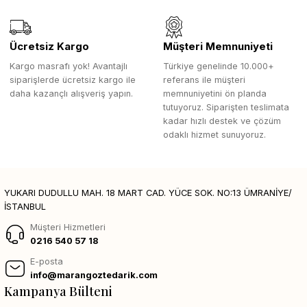
Ücretsiz Kargo
Müşteri Memnuniyeti
Kargo masrafı yok! Avantajlı
Türkiye genelinde 10.000+
siparişlerde ücretsiz kargo ile
referans ile müşteri
daha kazançlı alışveriş yapın.
memnuniyetini ön planda
tutuyoruz. Siparişten teslimata
kadar hızlı destek ve çözüm
odaklı hizmet sunuyoruz.
YUKARI DUDULLU MAH. 18 MART CAD. YÜCE SOK. NO:13 ÜMRANİYE/
İSTANBUL
Müşteri Hizmetleri
0216 540 57 18
E-posta
info@marangoztedarik.com
Kampanya Bülteni