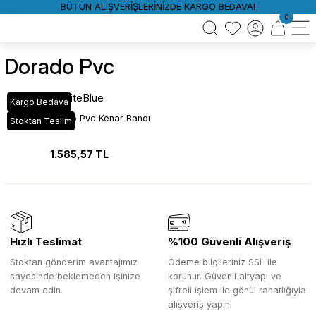
BÜTÜN ALIŞVERİŞLERİNİZDE KARGO BEDAVA!
0
Dorado Pvc
WhiteBlue
Kargo Bedava
VT_09A Dorado Pvc Kenar Bandı
Stoktan Teslim
1.585,57 TL
Hızlı Teslimat
%100 Güvenli Alışveriş
Stoktan gönderim avantajımız
Ödeme bilgileriniz SSL ile
sayesinde beklemeden işinize
korunur. Güvenli altyapı ve
devam edin.
şifreli işlem ile gönül rahatlığıyla
alışveriş yapın.