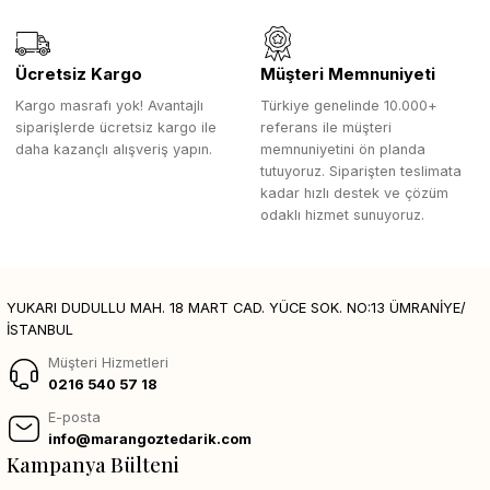
Ücretsiz Kargo
Müşteri Memnuniyeti
Kargo masrafı yok! Avantajlı
Türkiye genelinde 10.000+
siparişlerde ücretsiz kargo ile
referans ile müşteri
daha kazançlı alışveriş yapın.
memnuniyetini ön planda
tutuyoruz. Siparişten teslimata
kadar hızlı destek ve çözüm
odaklı hizmet sunuyoruz.
YUKARI DUDULLU MAH. 18 MART CAD. YÜCE SOK. NO:13 ÜMRANİYE/
İSTANBUL
Müşteri Hizmetleri
0216 540 57 18
E-posta
info@marangoztedarik.com
Kampanya Bülteni