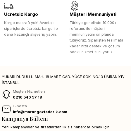
Ücretsiz Kargo
Müşteri Memnuniyeti
Kargo masrafı yok! Avantajlı
Türkiye genelinde 10.000+
siparişlerde ücretsiz kargo ile
referans ile müşteri
daha kazançlı alışveriş yapın.
memnuniyetini ön planda
tutuyoruz. Siparişten teslimata
kadar hızlı destek ve çözüm
odaklı hizmet sunuyoruz.
YUKARI DUDULLU MAH. 18 MART CAD. YÜCE SOK. NO:13 ÜMRANİYE/
İSTANBUL
Müşteri Hizmetleri
0216 540 57 18
E-posta
info@marangoztedarik.com
Kampanya Bülteni
Yeni kampanyalar ve fırsatlardan ilk siz haberdar olmak için