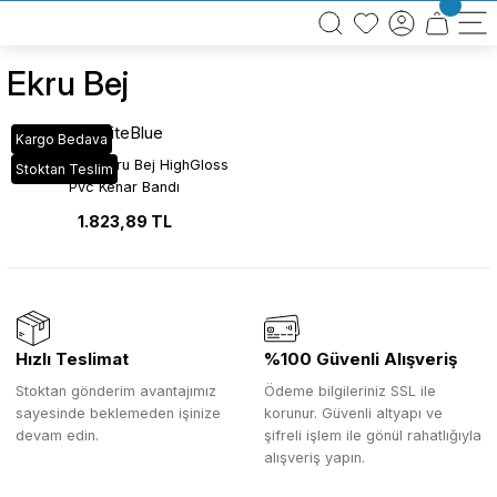
BÜTÜN ALIŞVERİŞLERİNİZDE KARGO BEDAVA!
TÜRKİYE GENELİNDE 10.000 MÜŞTERİ REFERANSI
KREDİ KARTINA 6 TAKSİT SEÇENEĞİ
Ekru Bej
WhiteBlue
Kargo Bedava
U_ACR 723 Ekru Bej HighGloss
Stoktan Teslim
Pvc Kenar Bandı
1.823,89 TL
Hızlı Teslimat
%100 Güvenli Alışveriş
Stoktan gönderim avantajımız
Ödeme bilgileriniz SSL ile
sayesinde beklemeden işinize
korunur. Güvenli altyapı ve
devam edin.
şifreli işlem ile gönül rahatlığıyla
alışveriş yapın.