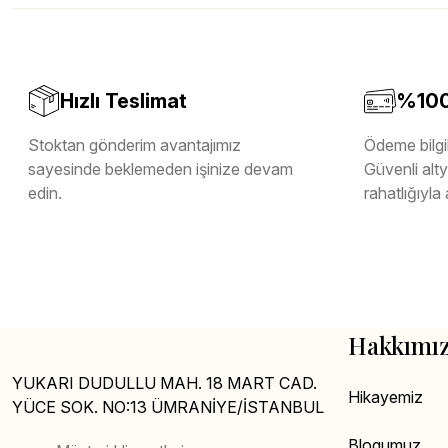
Melamin Kenar Bandı
Teverpan Pvc Kenar Bandı
Tutkal Kazan Temizleme
Hızlı Teslimat
%100 
Stoktan gönderim avantajımız
Ödeme bilgil
sayesinde beklemeden işinize devam
Güvenli altya
edin.
rahatlığıyla 
Hakkımı
YUKARI DUDULLU MAH. 18 MART CAD.
Hikayemiz
YÜCE SOK. NO:13 ÜMRANİYE/İSTANBUL
Blogumuz