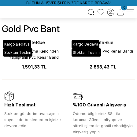
BÜTÜN ALIŞVERİŞLERİNİZDE KARGO BEDAVA!
0
Gold Pvc Bant
WhiteBlue
WhiteBlue
Kargo Bedava
Kargo Bedava
Gold Altın Ayna Kendinden
Gold Altın Ayna Pvc Kenar Bandı
Stoktan Teslim
Stoktan Teslim
Yapışkanlı Pvc Kenar Bandı
1.591,33 TL
2.853,43 TL
Hızlı Teslimat
%100 Güvenli Alışveriş
Stoktan gönderim avantajımız
Ödeme bilgileriniz SSL ile
sayesinde beklemeden işinize
korunur. Güvenli altyapı ve
devam edin.
şifreli işlem ile gönül rahatlığıyla
alışveriş yapın.