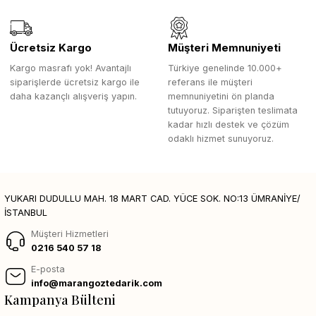
Ücretsiz Kargo
Müşteri Memnuniyeti
Kargo masrafı yok! Avantajlı
Türkiye genelinde 10.000+
siparişlerde ücretsiz kargo ile
referans ile müşteri
daha kazançlı alışveriş yapın.
memnuniyetini ön planda
tutuyoruz. Siparişten teslimata
kadar hızlı destek ve çözüm
odaklı hizmet sunuyoruz.
YUKARI DUDULLU MAH. 18 MART CAD. YÜCE SOK. NO:13 ÜMRANİYE/
İSTANBUL
Müşteri Hizmetleri
0216 540 57 18
E-posta
info@marangoztedarik.com
Kampanya Bülteni