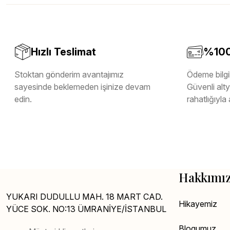
Melamin Kenar Bandı
Teverpan Pvc Kenar Bandı
Tutkal Kazan Temizleme
Hızlı Teslimat
%100 
Stoktan gönderim avantajımız
Ödeme bilgil
sayesinde beklemeden işinize devam
Güvenli altya
edin.
rahatlığıyla 
Hakkımı
YUKARI DUDULLU MAH. 18 MART CAD.
Hikayemiz
YÜCE SOK. NO:13 ÜMRANİYE/İSTANBUL
Blogumuz