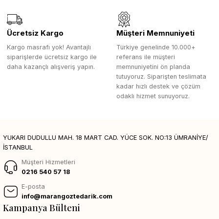
Ücretsiz Kargo
Müşteri Memnuniyeti
Kargo masrafı yok! Avantajlı
Türkiye genelinde 10.000+
siparişlerde ücretsiz kargo ile
referans ile müşteri
daha kazançlı alışveriş yapın.
memnuniyetini ön planda
tutuyoruz. Siparişten teslimata
kadar hızlı destek ve çözüm
odaklı hizmet sunuyoruz.
YUKARI DUDULLU MAH. 18 MART CAD. YÜCE SOK. NO:13 ÜMRANİYE/
İSTANBUL
Müşteri Hizmetleri
0216 540 57 18
E-posta
info@marangoztedarik.com
Kampanya Bülteni