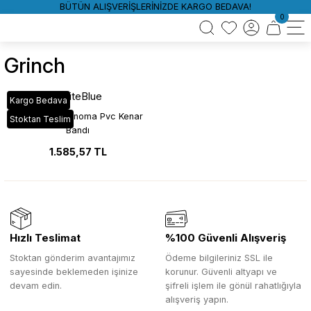
BÜTÜN ALIŞVERİŞLERİNİZDE KARGO BEDAVA!
0
Grinch
WhiteBlue
Kargo Bedava
VT_450 Gri Sonoma Pvc Kenar
Stoktan Teslim
Bandı
1.585,57 TL
Hızlı Teslimat
%100 Güvenli Alışveriş
Stoktan gönderim avantajımız
Ödeme bilgileriniz SSL ile
sayesinde beklemeden işinize
korunur. Güvenli altyapı ve
devam edin.
şifreli işlem ile gönül rahatlığıyla
alışveriş yapın.