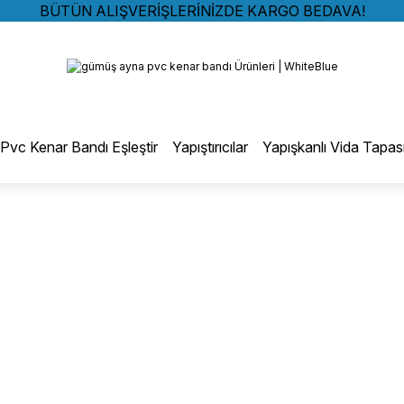
BÜTÜN ALIŞVERİŞLERİNİZDE KARGO BEDAVA!
TÜRKİYE GENELİNDE 10.000 MÜŞTERİ REFERANSI
Geri Dön
KREDİ KARTINA 6 TAKSİT SEÇENEĞİ
BÜTÜN ALIŞVERİŞLERİNİZDE KARGO BEDAVA!
TÜRKİYE GENELİNDE 10.000 MÜŞTERİ REFERANSI
otmelt Tutkal
KREDİ KARTINA 6 TAKSİT SEÇENEĞİ
Pvc Kenar Bandı Eşleştir
Yapıştırıcılar
Yapışkanlı Vida Tapas
Düz Kenar Bantlama Hotmelt Tutkalı
Eğri Kenar Hotmelt Tutkalı
Pervaz Hotmelt Tutkalı
Profil Sarma Hotmelt Tutkalı