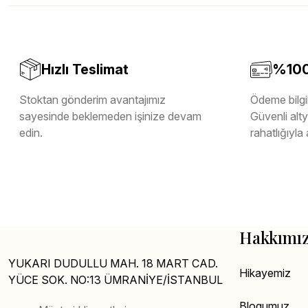
Melamin Kenar Bandı
Teverpan Pvc Kenar Bandı
Tutkal Kazan Temizleme
Hızlı Teslimat
%100 
Stoktan gönderim avantajımız
Ödeme bilgil
sayesinde beklemeden işinize devam
Güvenli altya
edin.
rahatlığıyla 
Hakkımı
YUKARI DUDULLU MAH. 18 MART CAD.
Hikayemiz
YÜCE SOK. NO:13 ÜMRANİYE/İSTANBUL
Blogumuz