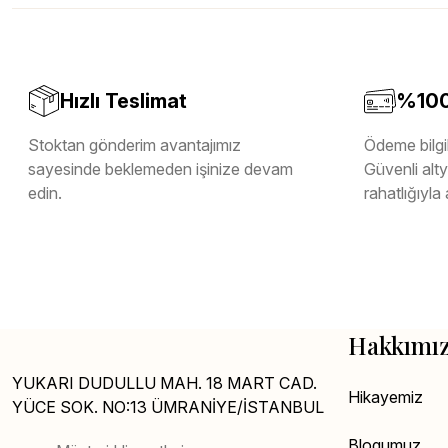
Melamin Kenar Bandı
Teverpan Pvc Kenar Bandı
Tutkal Kazan Temizleme
Hızlı Teslimat
%100 
Stoktan gönderim avantajımız
Ödeme bilgil
sayesinde beklemeden işinize devam
Güvenli altya
edin.
rahatlığıyla 
Hakkımı
YUKARI DUDULLU MAH. 18 MART CAD.
Hikayemiz
YÜCE SOK. NO:13 ÜMRANİYE/İSTANBUL
Blogumuz