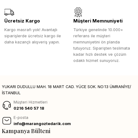
Ücretsiz Kargo
Müşteri Memnuniyeti
Kargo masrafı yok! Avantajlı
Türkiye genelinde 10.000+
siparişlerde ücretsiz kargo ile
referans ile müşteri
daha kazançlı alışveriş yapın.
memnuniyetini ön planda
tutuyoruz. Siparişten teslimata
kadar hızlı destek ve çözüm
odaklı hizmet sunuyoruz.
YUKARI DUDULLU MAH. 18 MART CAD. YÜCE SOK. NO:13 ÜMRANİYE/
İSTANBUL
Müşteri Hizmetleri
0216 540 57 18
E-posta
info@marangoztedarik.com
Kampanya Bülteni