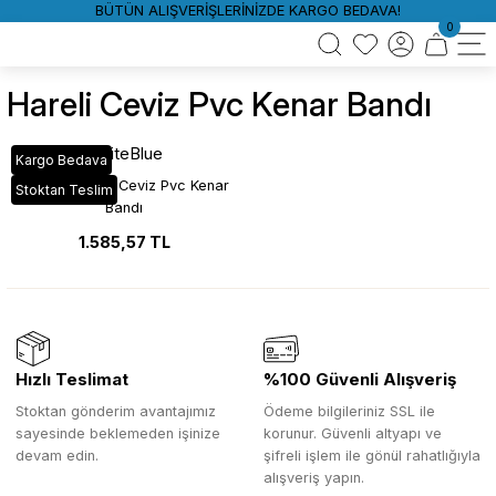
BÜTÜN ALIŞVERİŞLERİNİZDE KARGO BEDAVA!
0
Hareli Ceviz Pvc Kenar Bandı
WhiteBlue
Kargo Bedava
VT_302 Hareli Ceviz Pvc Kenar
Stoktan Teslim
Bandı
1.585,57 TL
Hızlı Teslimat
%100 Güvenli Alışveriş
Stoktan gönderim avantajımız
Ödeme bilgileriniz SSL ile
sayesinde beklemeden işinize
korunur. Güvenli altyapı ve
devam edin.
şifreli işlem ile gönül rahatlığıyla
alışveriş yapın.