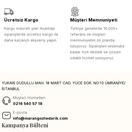
Ücretsiz Kargo
Müşteri Memnuniyeti
Kargo masrafı yok! Avantajlı
Türkiye genelinde 10.000+
siparişlerde ücretsiz kargo ile
referans ile müşteri
daha kazançlı alışveriş yapın.
memnuniyetini ön planda
tutuyoruz. Siparişten teslimata
kadar hızlı destek ve çözüm
odaklı hizmet sunuyoruz.
YUKARI DUDULLU MAH. 18 MART CAD. YÜCE SOK. NO:13 ÜMRANİYE/
İSTANBUL
Müşteri Hizmetleri
0216 540 57 18
E-posta
info@marangoztedarik.com
Kampanya Bülteni