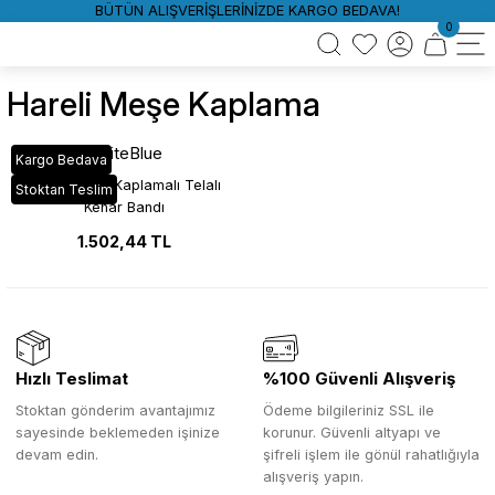
BÜTÜN ALIŞVERİŞLERİNİZDE KARGO BEDAVA!
0
Hareli Meşe Kaplama
WhiteBlue
Kargo Bedava
Meşe Hareli Kaplamalı Telalı
Stoktan Teslim
Kenar Bandı
1.502,44 TL
Hızlı Teslimat
%100 Güvenli Alışveriş
Stoktan gönderim avantajımız
Ödeme bilgileriniz SSL ile
sayesinde beklemeden işinize
korunur. Güvenli altyapı ve
devam edin.
şifreli işlem ile gönül rahatlığıyla
alışveriş yapın.