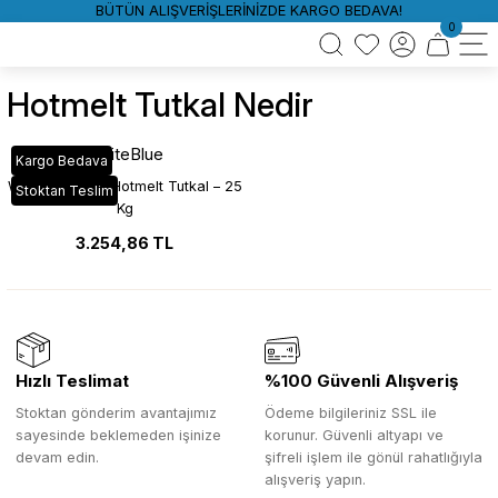
BÜTÜN ALIŞVERİŞLERİNİZDE KARGO BEDAVA!
0
Hotmelt Tutkal Nedir
WhiteBlue
Kargo Bedava
WhiteBlue 702 Hotmelt Tutkal – 25
Stoktan Teslim
Kg
3.254,86 TL
Hızlı Teslimat
%100 Güvenli Alışveriş
Stoktan gönderim avantajımız
Ödeme bilgileriniz SSL ile
sayesinde beklemeden işinize
korunur. Güvenli altyapı ve
devam edin.
şifreli işlem ile gönül rahatlığıyla
alışveriş yapın.