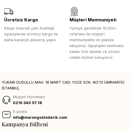
Ücretsiz Kargo
Müşteri Memnuniyeti
Kargo masrafı yok! Avantajlı
Türkiye genelinde 10.000+
siparişlerde ücretsiz kargo ile
referans ile müşteri
daha kazançlı alışveriş yapın.
memnuniyetini ön planda
tutuyoruz. Siparişten teslimata
kadar hızlı destek ve çözüm
odaklı hizmet sunuyoruz.
YUKARI DUDULLU MAH. 18 MART CAD. YÜCE SOK. NO:13 ÜMRANİYE/
İSTANBUL
Müşteri Hizmetleri
0216 540 57 18
E-posta
info@marangoztedarik.com
Kampanya Bülteni