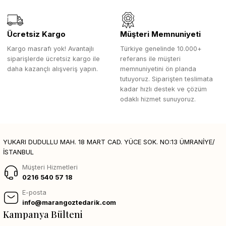
Ücretsiz Kargo
Müşteri Memnuniyeti
Kargo masrafı yok! Avantajlı
Türkiye genelinde 10.000+
siparişlerde ücretsiz kargo ile
referans ile müşteri
daha kazançlı alışveriş yapın.
memnuniyetini ön planda
tutuyoruz. Siparişten teslimata
kadar hızlı destek ve çözüm
odaklı hizmet sunuyoruz.
YUKARI DUDULLU MAH. 18 MART CAD. YÜCE SOK. NO:13 ÜMRANİYE/
İSTANBUL
Müşteri Hizmetleri
0216 540 57 18
E-posta
info@marangoztedarik.com
Kampanya Bülteni