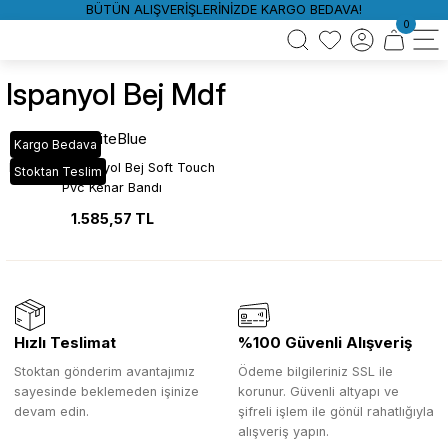
BÜTÜN ALIŞVERİŞLERİNİZDE KARGO BEDAVA!
0
Ispanyol Bej Mdf
WhiteBlue
Kargo Bedava
MAT_86A İspanyol Bej Soft Touch
Stoktan Teslim
Pvc Kenar Bandı
1.585,57 TL
Hızlı Teslimat
%100 Güvenli Alışveriş
Stoktan gönderim avantajımız
Ödeme bilgileriniz SSL ile
sayesinde beklemeden işinize
korunur. Güvenli altyapı ve
devam edin.
şifreli işlem ile gönül rahatlığıyla
alışveriş yapın.