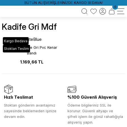
BÜTÜN ALIŞVERİŞLERİNİZDE KARGO BEDAVA!
0
Kadife Gri Mdf
WhiteBlue
Kargo Bedava
YT_26D Kadife Gri Pvc Kenar
Stoktan Teslim
Bandı
1.169,66 TL
Hızlı Teslimat
%100 Güvenli Alışveriş
Stoktan gönderim avantajımız
Ödeme bilgileriniz SSL ile
sayesinde beklemeden işinize
korunur. Güvenli altyapı ve
devam edin.
şifreli işlem ile gönül rahatlığıyla
alışveriş yapın.