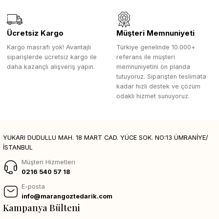
Ücretsiz Kargo
Müşteri Memnuniyeti
Kargo masrafı yok! Avantajlı
Türkiye genelinde 10.000+
siparişlerde ücretsiz kargo ile
referans ile müşteri
daha kazançlı alışveriş yapın.
memnuniyetini ön planda
tutuyoruz. Siparişten teslimata
kadar hızlı destek ve çözüm
odaklı hizmet sunuyoruz.
YUKARI DUDULLU MAH. 18 MART CAD. YÜCE SOK. NO:13 ÜMRANİYE/
İSTANBUL
Müşteri Hizmetleri
0216 540 57 18
E-posta
info@marangoztedarik.com
Kampanya Bülteni