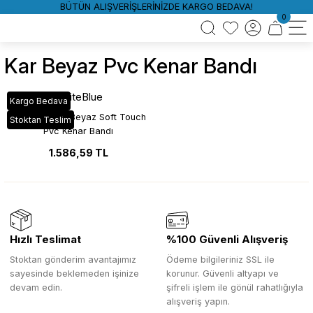
BÜTÜN ALIŞVERİŞLERİNİZDE KARGO BEDAVA!
0
Kar Beyaz Pvc Kenar Bandı
WhiteBlue
Kargo Bedava
SML_263 Kar Beyaz Soft Touch
Stoktan Teslim
Pvc Kenar Bandı
1.586,59 TL
Hızlı Teslimat
%100 Güvenli Alışveriş
Stoktan gönderim avantajımız
Ödeme bilgileriniz SSL ile
sayesinde beklemeden işinize
korunur. Güvenli altyapı ve
devam edin.
şifreli işlem ile gönül rahatlığıyla
alışveriş yapın.