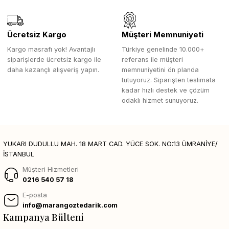
Ücretsiz Kargo
Müşteri Memnuniyeti
Kargo masrafı yok! Avantajlı
Türkiye genelinde 10.000+
siparişlerde ücretsiz kargo ile
referans ile müşteri
daha kazançlı alışveriş yapın.
memnuniyetini ön planda
tutuyoruz. Siparişten teslimata
kadar hızlı destek ve çözüm
odaklı hizmet sunuyoruz.
YUKARI DUDULLU MAH. 18 MART CAD. YÜCE SOK. NO:13 ÜMRANİYE/
İSTANBUL
Müşteri Hizmetleri
0216 540 57 18
E-posta
info@marangoztedarik.com
Kampanya Bülteni