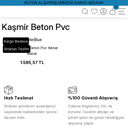
BÜTÜN ALIŞVERİŞLERİNİZDE KARGO BEDAVA!
0
Kaşmir Beton Pvc
WhiteBlue
Kargo Bedava
P269 Kaşmir Beton Pvc Kenar
Stoktan Teslim
Bandı
1.585,57 TL
Hızlı Teslimat
%100 Güvenli Alışveriş
Stoktan gönderim avantajımız
Ödeme bilgileriniz SSL ile
sayesinde beklemeden işinize
korunur. Güvenli altyapı ve
devam edin.
şifreli işlem ile gönül rahatlığıyla
alışveriş yapın.