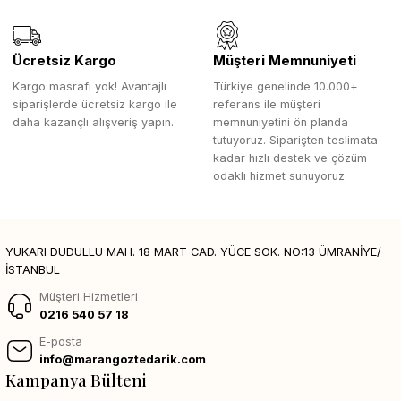
Ücretsiz Kargo
Müşteri Memnuniyeti
Kargo masrafı yok! Avantajlı
Türkiye genelinde 10.000+
siparişlerde ücretsiz kargo ile
referans ile müşteri
daha kazançlı alışveriş yapın.
memnuniyetini ön planda
tutuyoruz. Siparişten teslimata
kadar hızlı destek ve çözüm
odaklı hizmet sunuyoruz.
YUKARI DUDULLU MAH. 18 MART CAD. YÜCE SOK. NO:13 ÜMRANİYE/
İSTANBUL
Müşteri Hizmetleri
0216 540 57 18
E-posta
info@marangoztedarik.com
Kampanya Bülteni