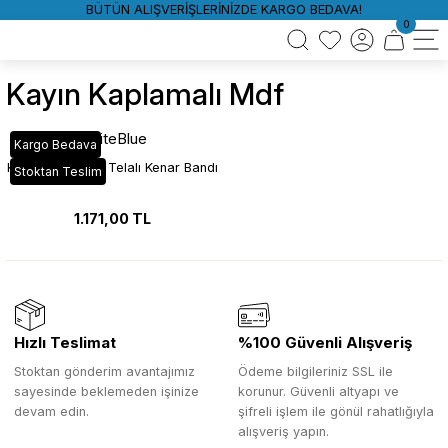
BÜTÜN ALIŞVERİŞLERİNİZDE KARGO BEDAVA!
0
Kayın Kaplamalı Mdf
WhiteBlue
Kargo Bedava
Kayın Kaplamalı Telalı Kenar Bandı
Stoktan Teslim
1.171,00 TL
Hızlı Teslimat
%100 Güvenli Alışveriş
Stoktan gönderim avantajımız
Ödeme bilgileriniz SSL ile
sayesinde beklemeden işinize
korunur. Güvenli altyapı ve
devam edin.
şifreli işlem ile gönül rahatlığıyla
alışveriş yapın.