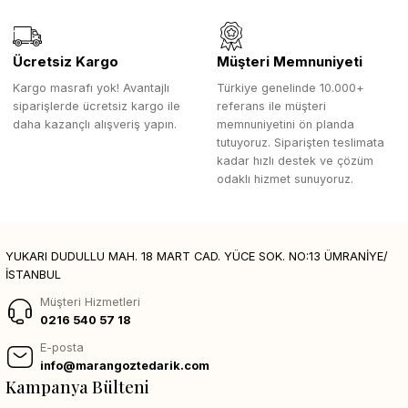
Ücretsiz Kargo
Müşteri Memnuniyeti
Kargo masrafı yok! Avantajlı
Türkiye genelinde 10.000+
siparişlerde ücretsiz kargo ile
referans ile müşteri
daha kazançlı alışveriş yapın.
memnuniyetini ön planda
tutuyoruz. Siparişten teslimata
kadar hızlı destek ve çözüm
odaklı hizmet sunuyoruz.
YUKARI DUDULLU MAH. 18 MART CAD. YÜCE SOK. NO:13 ÜMRANİYE/
İSTANBUL
Müşteri Hizmetleri
0216 540 57 18
E-posta
info@marangoztedarik.com
Kampanya Bülteni