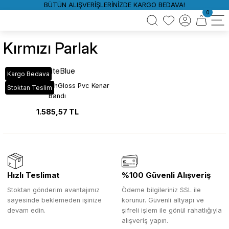
BÜTÜN ALIŞVERİŞLERİNİZDE KARGO BEDAVA!
0
Kırmızı Parlak
WhiteBlue
Kargo Bedava
D117 Kırmızı HighGloss Pvc Kenar
Stoktan Teslim
Bandı
1.585,57 TL
Hızlı Teslimat
%100 Güvenli Alışveriş
Stoktan gönderim avantajımız
Ödeme bilgileriniz SSL ile
sayesinde beklemeden işinize
korunur. Güvenli altyapı ve
devam edin.
şifreli işlem ile gönül rahatlığıyla
alışveriş yapın.