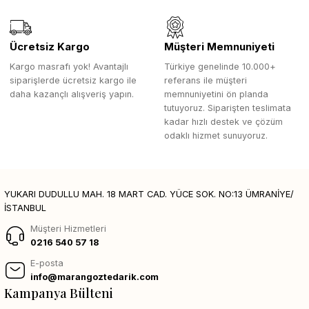
Ücretsiz Kargo
Müşteri Memnuniyeti
Kargo masrafı yok! Avantajlı
Türkiye genelinde 10.000+
siparişlerde ücretsiz kargo ile
referans ile müşteri
daha kazançlı alışveriş yapın.
memnuniyetini ön planda
tutuyoruz. Siparişten teslimata
kadar hızlı destek ve çözüm
odaklı hizmet sunuyoruz.
YUKARI DUDULLU MAH. 18 MART CAD. YÜCE SOK. NO:13 ÜMRANİYE/
İSTANBUL
Müşteri Hizmetleri
0216 540 57 18
E-posta
info@marangoztedarik.com
Kampanya Bülteni