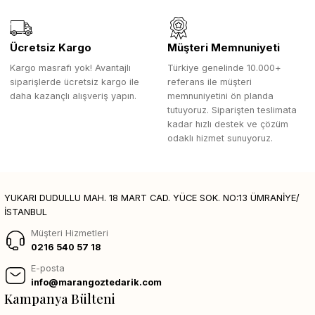
Ücretsiz Kargo
Müşteri Memnuniyeti
Kargo masrafı yok! Avantajlı
Türkiye genelinde 10.000+
siparişlerde ücretsiz kargo ile
referans ile müşteri
daha kazançlı alışveriş yapın.
memnuniyetini ön planda
tutuyoruz. Siparişten teslimata
kadar hızlı destek ve çözüm
odaklı hizmet sunuyoruz.
YUKARI DUDULLU MAH. 18 MART CAD. YÜCE SOK. NO:13 ÜMRANİYE/
İSTANBUL
Müşteri Hizmetleri
0216 540 57 18
E-posta
info@marangoztedarik.com
Kampanya Bülteni