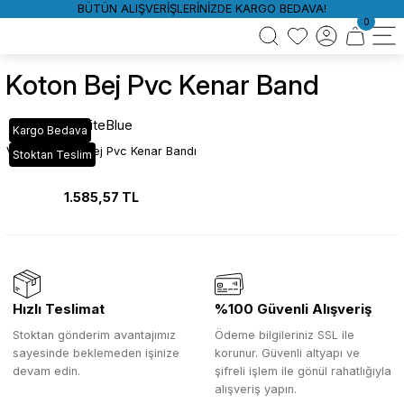
BÜTÜN ALIŞVERİŞLERİNİZDE KARGO BEDAVA!
0
Koton Bej Pvc Kenar Band
WhiteBlue
Kargo Bedava
VT_549 Koton Bej Pvc Kenar Bandı
Stoktan Teslim
1.585,57 TL
Hızlı Teslimat
%100 Güvenli Alışveriş
Stoktan gönderim avantajımız
Ödeme bilgileriniz SSL ile
sayesinde beklemeden işinize
korunur. Güvenli altyapı ve
devam edin.
şifreli işlem ile gönül rahatlığıyla
alışveriş yapın.